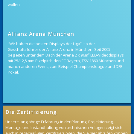
rhein-ruhr.de zu
wollen.
verwenden. Am
neuen Standort
ist der email
Empfang
gewährleistet.
Allianz Arena München
[…]
“Wir haben die besten Displays der Liga”, so der
Geschäftsführer der Allianz Arena in München. Seit 2005
begleiten unter dem Dach der Arena 2 x 96m² LED-Videodisplays
mit 25/12,5 mm Pixelpitch den FC Bayern, TSV 1860 München und
manch anderen Event, zum Beispiel Championsleague und DFB-
Pokal.
Die Zertifizierung
Unsere langjährige Erfahrung in der Planung, Projektierung,
Montage und Instandhaltung von technischen Anlagen zeigt sich
auch in regelmäßigen Zertifizierungen, die Sie hier abrufen können.