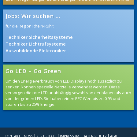
Jobs: Wir suchen …
für die Region Rhein-Ruhr:
Techniker Sicherheitssysteme
Techniker Lichtrufsysteme
Auszubildende Elektroniker
Go LED – Go Green
Um den Energieverbrauch von LED Displays noch zusätzlich zu
senken, können spezielle Netzteile verwendet werden. Diese
versorgen die rote LED unabhängig sowohl von der blauen als auch
von der grünen LED. Sie haben einen PFC Wert bis zu 0,95 und
sparen bis zu 25% Energie.
KONTAKT
NEWS
ZERTIFIKATE
IMPRESSUM
DATENSCHUTZ
AGB