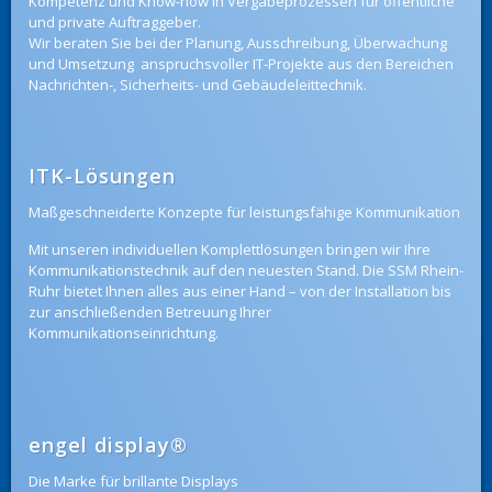
Kompetenz und Know-how in Vergabeprozessen für öffentliche
und private Auftraggeber.
Wir beraten Sie bei der Planung, Ausschreibung, Überwachung
und Umsetzung anspruchsvoller IT-Projekte aus den Bereichen
Nachrichten-, Sicherheits- und Gebäudeleittechnik.
ITK-Lösungen
Maßgeschneiderte Konzepte für leistungsfähige Kommunikation
Mit unseren individuellen Komplettlösungen bringen wir Ihre
Kommunikationstechnik auf den neuesten Stand. Die SSM Rhein-
Ruhr bietet Ihnen alles aus einer Hand – von der Installation bis
zur anschließenden Betreuung Ihrer
Kommunikationseinrichtung.
engel display
®
Die Marke für brillante Displays