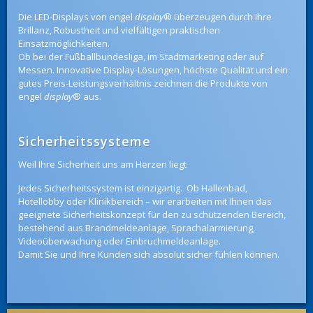
Die LED-Displays von engel
display
®
überzeugen durch ihre
Brillanz, Robustheit und vielfältigen praktischen
Einsatzmöglichkeiten.
Ob bei der Fußballbundesliga, im Stadtmarketing oder auf
Messen. Innovative Display-Lösungen, höchste Qualität und ein
gutes Preis-Leistungsverhältnis zeichnen die Produkte von
engel
display
®
aus.
Sicherheitssysteme
Weil Ihre Sicherheit uns am Herzen liegt
Jedes Sicherheitssystem ist einzigartig. Ob Hallenbad,
Hotellobby oder Klinikbereich – wir erarbeiten mit Ihnen das
geeignete Sicherheitskonzept für den zu schützenden Bereich,
bestehend aus Brandmeldeanlage, Sprachalarmierung,
Videoüberwachung oder Einbruchmeldeanlage.
Damit Sie und Ihre Kunden sich absolut sicher fühlen können.